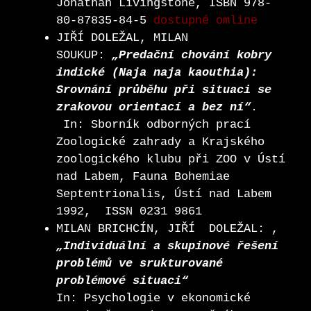
Jonathan Livingstone, ISBN 978-
80-87835-84-5
dostupné omline
JIŘÍ DOLEŽAL, MILAN
SOUKUP:
„Predační chování kobry
indické (Naja naja kaouthia):
Srovnání průběhu při situaci se
zrakovou orientací a bez ní“
.
In: Sborník odborných prací
Zoologické zahrady a Krajského
zoologického klubu při ZOO v Ústí
nad Labem, Fauna Bohemiae
Septentrionalis, Ústí nad Labem
1992, ISSN 0231 9861
MILAN BRICHCÍN, JIŘÍ DOLEŽAL: ,
„Individuální a skupinové řešení
problémů ve srukturované
problémové situaci“
In: Psychologie v ekonomické