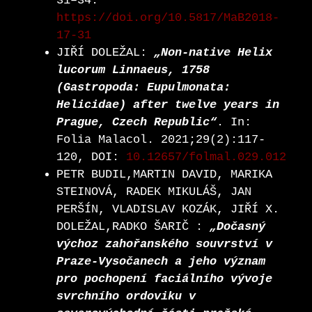
31–34.
https://doi.org/10.5817/MaB2018-
17-31
JIŘÍ DOLEŽAL:
„Non-native Helix
lucorum Linnaeus, 1758
(Gastropoda: Eupulmonata:
Helicidae) after twelve years in
Prague, Czech Republic“
. In:
Folia Malacol. 2021;29(2):117-
120, DOI:
10.12657/folmal.029.012
PETR BUDIL,MARTIN DAVID, MARIKA
STEINOVÁ, RADEK MIKULÁŠ, JAN
PERŠÍN, VLADISLAV KOZÁK, JIŘÍ X.
DOLEŽAL,RADKO ŠARIČ :
„Dočasný
výchoz zahořanského souvrství v
Praze-Vysočanech a jeho význam
pro pochopení faciálního vývoje
svrchního ordoviku v