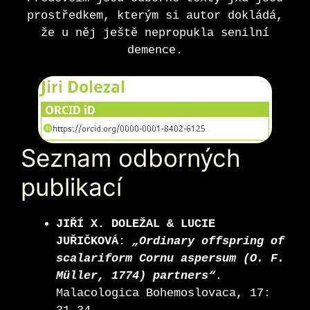
prostředkem, kterým si autor dokládá,
že u něj ještě nepropukla senilní
demence.
Seznam odborných
publikací
JIŘÍ X. DOLEŽAL & LUCIE
JUŘIČKOVÁ
:
„Ordinary offspring of
scalariform Cornu aspersum (O. F.
Müller, 1774) partners“
.
Malacologica Bohemoslovaca, 17: