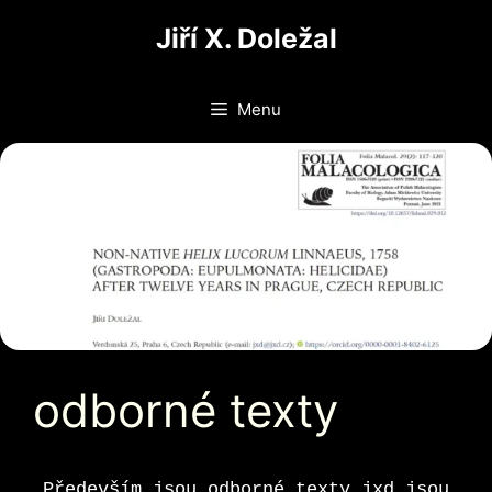
Přeskočit
Jiří X. Doležal
na
obsah
Menu
odborné texty
Především jsou odborné texty jxd jsou