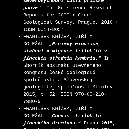
severovýchodní části pražské
pánve“
. In: Geoscience Research
Reports for 2009 • Czech
Geological Survey, Prague, 2010 •
ISSN 0514-8057.
FRANTIŠEK KNÍŽEK, JIŘÍ X.
DOLEŽAL:
„Projevy exuviace,
stáčení a migrace trilobitů v
jineckém středním kambriu.“
In:
Sborník abstrakt Otevřeného
kongresu České geologické
společnosti a Slovenskej
geologickej spoločnosti Mikulov
2015, p. 52, ISBN 978-80-210-
7980-9
FRANTIŠEK KNÍŽEK, JIŘÍ X.
DOLEŽAL: „
Chování trilobitů
jineckého drumianu.
“ Praha 2015,