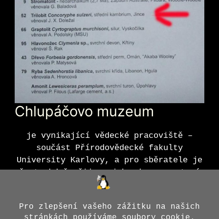
Chlupáčovo muzeum
je vynikající vědecké pracoviště –
součást Přírodovědecké fakulty
University Karlovy, a pro sběratele je
čest, když přijmou jeho dar a vystaví
jej.