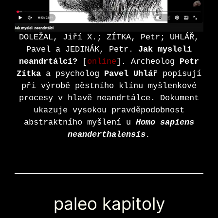
DOLEŽAL, Jiří X.; ZÍTKA, Petr; UHLÁŘ,
Pavel a JEDINÁK, Petr.
Jak mysleli
neandrtálci?
[
online
]. Archeolog
Petr
Zítka
a psycholog
Pavel Uhlář
popisují
při výrobě pěstního klínu myšlenkové
procesy v hlavě neandrtálce. Dokument
ukazuje vysokou pravděpodobnost
abstraktního myšlení u
Homo sapiens
neanderthalensis
.
paleo kapitoly