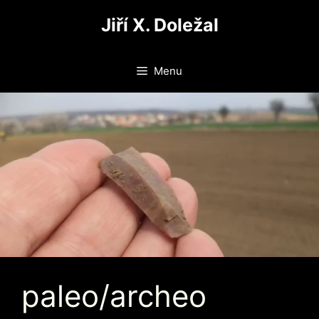
Přeskočit
Jiří X. Doležal
na
obsah
Menu
paleo/archeo