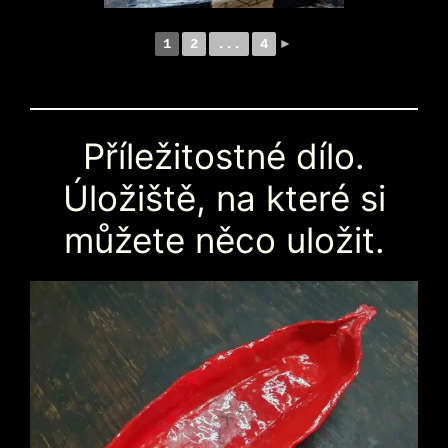
1
2
...
4
►
Příležitostné dílo.
Úložiště, na které si
můžete něco uložit.