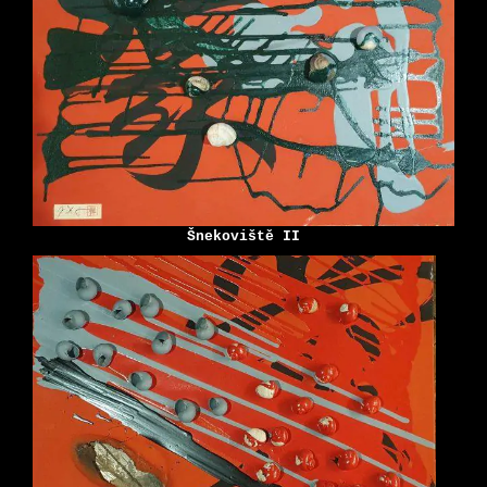
Šnekoviště II