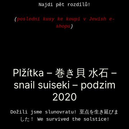
Najdi pět rozdílů!
(
poslední kusy ke koupi v Jewish e-
shopu
)
Plžítka – 巻き貝 水石 –
snail suiseki – podzim
2020
Dožili jsme slunovratu! 至点を生き延びま
した！ We survived the solstice!