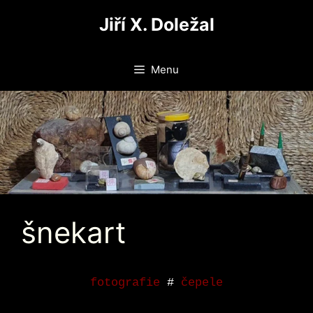
Přeskočit
Jiří X. Doležal
na
obsah
Menu
šnekart
fotografie
#
čepele