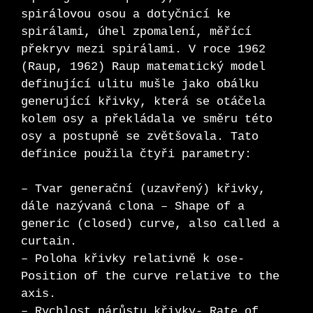
spirálovou osou a dotyčnicí ke
spirálami, úhel zpomalení, měřící
překryv mezi spirálami. V roce 1962
(Raup, 1962) Raup matematický model
definující ulitu mušle jako obálku
generující křivky, která se otáčela
kolem osy a překládala ve směru této
osy a postupně se zvětšovala. Tato
definice použila čtyři parametry:
– Tvar generační (uzavřený) křivky,
dále nazývaná clona – Shape of a
generic (closed) curve, also called a
curtain.
– Poloha křivky relativně k ose-
Position of the curve relative to the
axis.
– Rychlost nárůstu křivky- Rate of