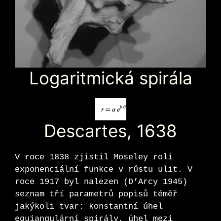
Logaritmická spirála
Descartes, 1638
V roce 1838 zjistil Moseley roli
exponenciální funkce v růstu ulit. V
roce 1917 byl nalezen (D’Arcy 1945)
seznam tří parametrů popisů téměř
jakýkoli tvar: konstantní úhel
equiangulární spirály, úhel mezi