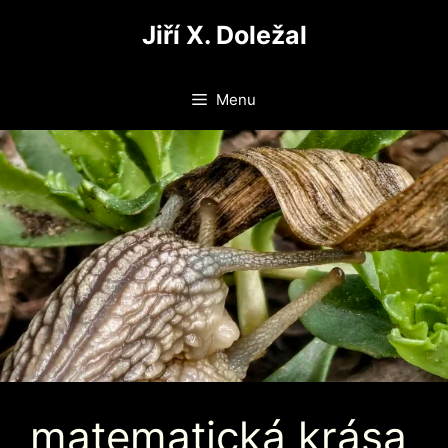
Přeskočit
Jiří X. Doležal
na
obsah
Menu
matematická krása