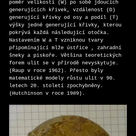
poměr velikostí (W) po sobě jdoucích
generujících křivek, vzdálenost (D)
generující křivky od osy a podíl (T)
výšky jedné generující křivky, kterou
pokrývá každá následující otočka.
Nastavením W a T vzniknou tvary
připomínající mlže ústřice , zahradní
šneky a piskoře. Většina teoretických
forem ulit se v přírodě nevyskytuje.
(Raup v roce 1962). Přesto byly
matematické modely růstu ulit v 90.
letech 20. století zpochybněny.
(Hutchinson v roce 1989).