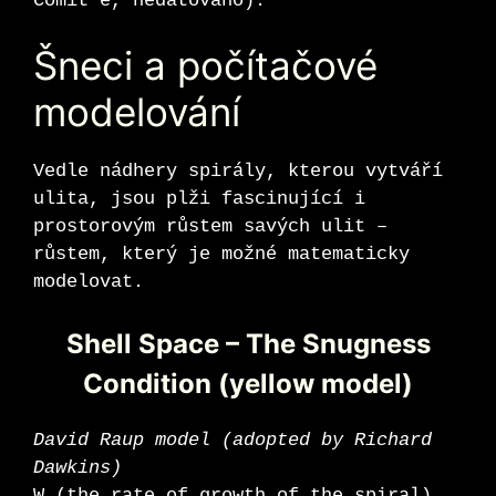
Comit’e, nedatováno).
Šneci a počítačové
modelování
Vedle nádhery spirály, kterou vytváří
ulita, jsou plži fascinující i
prostorovým růstem savých ulit –
růstem, který je možné matematicky
modelovat.
Shell Space – The Snugness
Condition (yellow model)
David Raup model (adopted by Richard
Dawkins)
W (the rate of growth of the spiral),