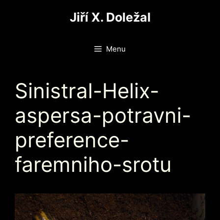
Přeskočit
Jiří X. Doležal
na
obsah
Menu
Sinistral-Helix-
aspersa-potravni-
preference-
faremniho-srotu