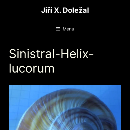
Přeskočit
Jiří X. Doležal
na
obsah
Menu
Sinistral-Helix-
lucorum