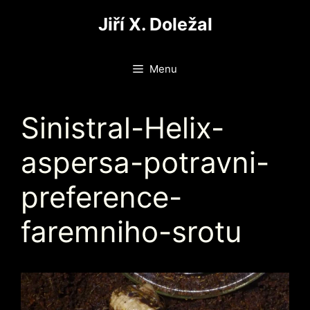
Přeskočit
Jiří X. Doležal
na
obsah
Menu
Sinistral-Helix-
aspersa-potravni-
preference-
faremniho-srotu