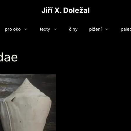
Jiří X. Doležal
pro oko
texty
činy
plžení
pale
idae