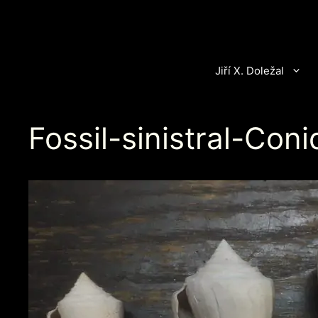
Přeskočit
na
obsah
Jiří X. Doležal
Fossil-sinistral-Con