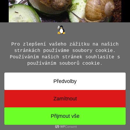
© 2026 Jiří X. Doležal
• Vytvořeno s
GeneratePress