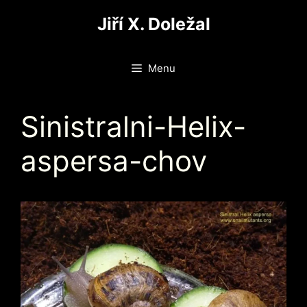
Přeskočit
Jiří X. Doležal
na
obsah
Menu
Sinistralni-Helix-
aspersa-chov