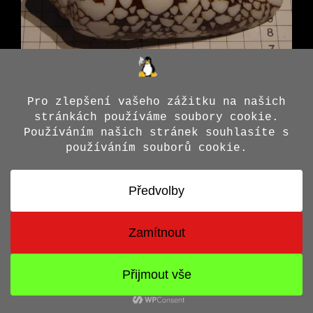
© 2026 Jiří X. Doležal
• Vytvořeno s
GeneratePress