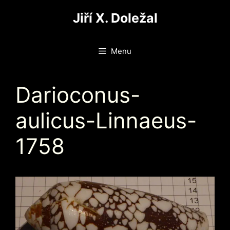
Přeskočit
Jiří X. Doležal
na
obsah
Menu
Darioconus-
aulicus-Linnaeus-
1758