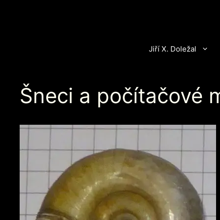
Přeskočit
na
obsah
Jiří X. Doležal
Šneci a počítačové 