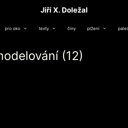
Jiří X. Doležal
pro oko
texty
činy
plžení
pale
modelování (12)