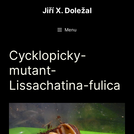
Přeskočit
Jiří X. Doležal
na
obsah
Menu
Cycklopicky-
mutant-
Lissachatina-fulica