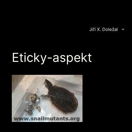
Přeskočit
na
obsah
Jiří X. Doležal
Eticky-aspekt