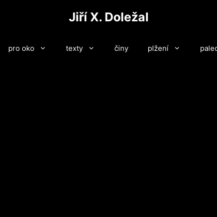
Jiří X. Doležal
pro oko
texty
činy
plžení
pale