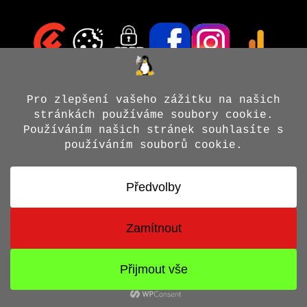
© 2026 Jiří X. Doležal
• Vytvořeno s
GeneratePress