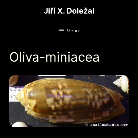
Přeskočit
Jiří X. Doležal
na
obsah
Menu
Oliva-miniacea