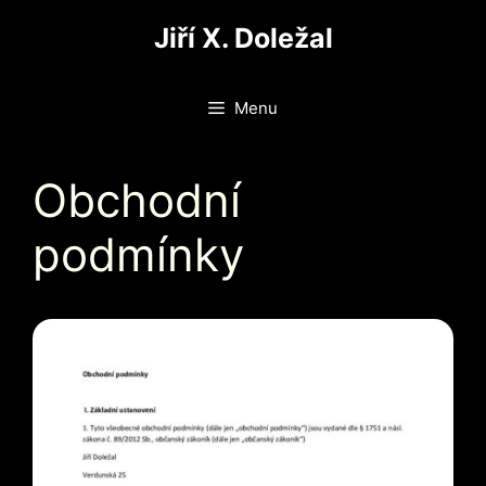
Přeskočit
Jiří X. Doležal
na
obsah
Menu
Obchodní
podmínky