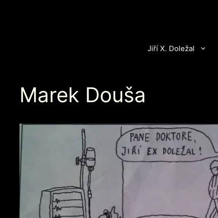
Přeskočit
na
obsah
Jiří X. Doležal
Marek Douša