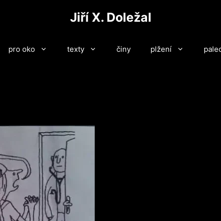
Jiří X. Doležal
pro oko
texty
činy
plžení
pale