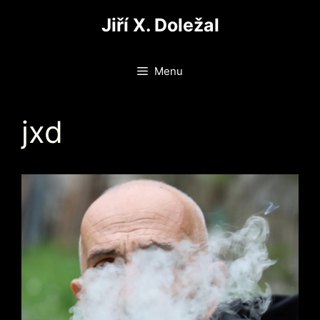
Přeskočit
Jiří X. Doležal
na
obsah
Menu
jxd