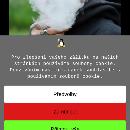
© 2026 Jiří X. Doležal
• Vytvořeno s