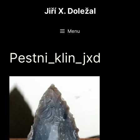
Přeskočit
Jiří X. Doležal
na
obsah
Menu
Pestni_klin_jxd