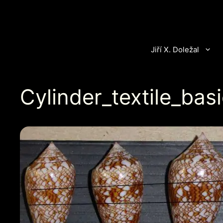
Přeskočit
na
obsah
Jiří X. Doležal
Cylinder_textile_basi