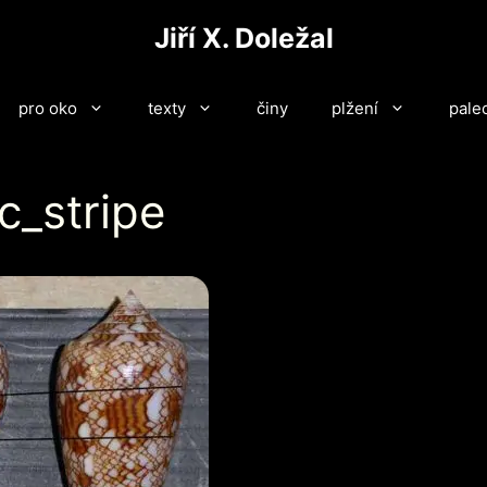
Jiří X. Doležal
pro oko
texty
činy
plžení
pale
c_stripe