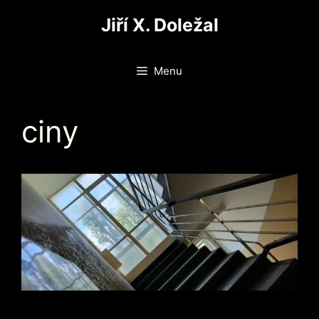
Přeskočit
Jiří X. Doležal
na
obsah
Menu
ciny