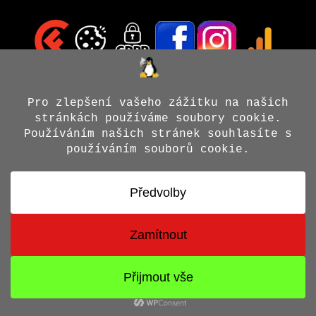
© 2026 Jiří X. Doležal
• Vytvořeno s
GeneratePress