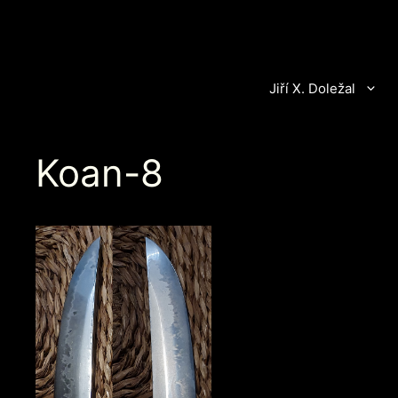
Přeskočit
na
obsah
Jiří X. Doležal
Koan-8