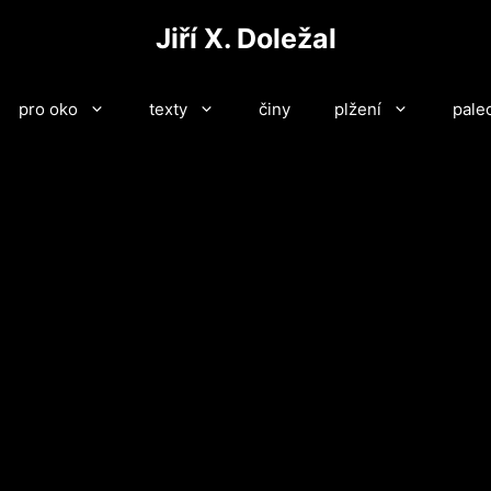
Jiří X. Doležal
pro oko
texty
činy
plžení
pale