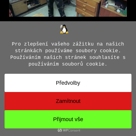
© 2026 Jiří X. Doležal
• Vytvořeno s
GeneratePress