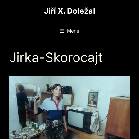
Přeskočit
Jiří X. Doležal
na
obsah
Menu
Jirka-Skorocajt