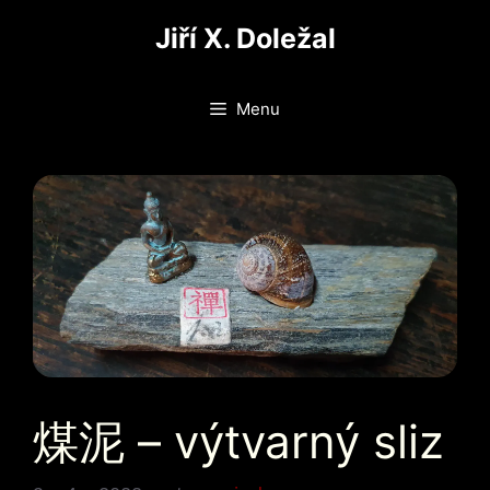
Přeskočit
Jiří X. Doležal
na
obsah
Menu
煤泥 – výtvarný sliz