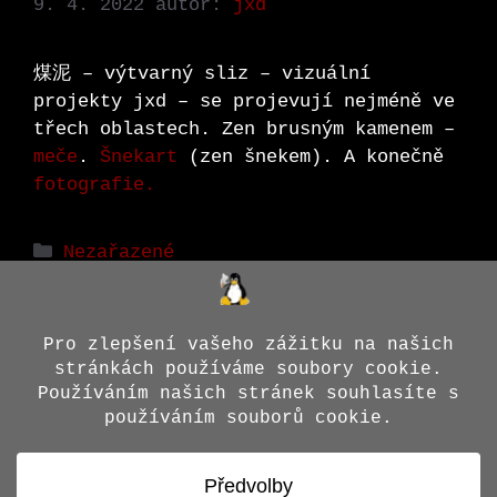
9. 4. 2022
autor:
jxd
煤泥 – výtvarný sliz – vizuální
projekty jxd – se projevují nejméně ve
třech oblastech. Zen brusným kamenem –
meče
.
Šnekart
(zen šnekem). A konečně
fotografie.
Rubriky
Nezařazené
texty
jxd