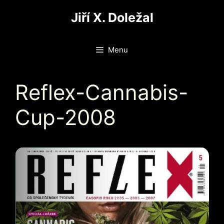
Přeskočit
Jiří X. Doležal
na
obsah
Menu
Reflex-Cannabis-
Cup-2008