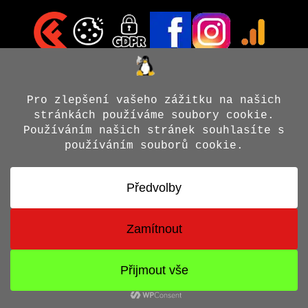
© 2026 Jiří X. Doležal
• Vytvořeno s
GeneratePress