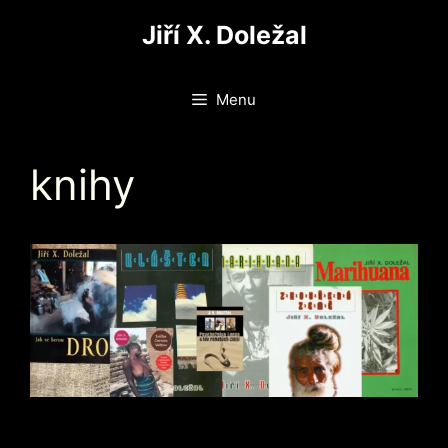
Přeskočit
Jiří X. Doležal
na
obsah
Menu
knihy