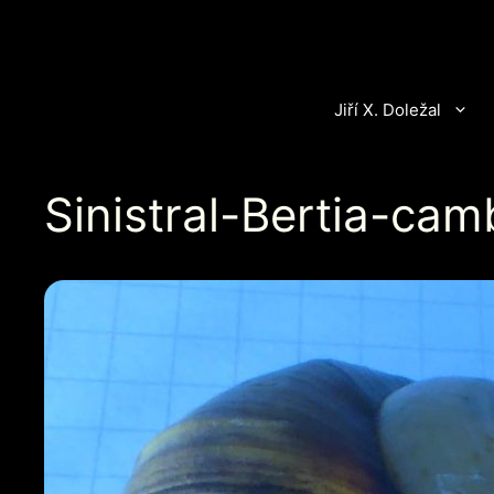
Přeskočit
na
obsah
Jiří X. Doležal
Sinistral-Bertia-cam