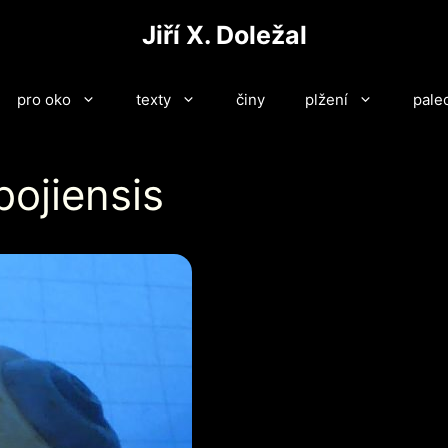
Jiří X. Doležal
pro oko
texty
činy
plžení
pale
bojiensis