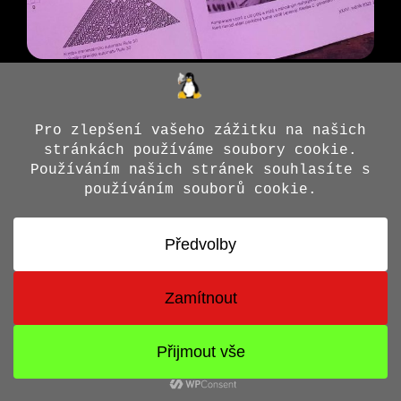
© 2026 Jiří X. Doležal
• Vytvořeno s
GeneratePress