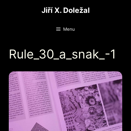
Přeskočit
Jiří X. Doležal
na
obsah
Menu
Rule_30_a_snak_-1