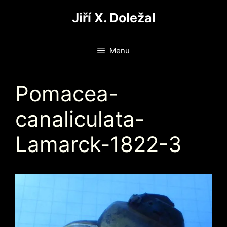
Přeskočit
Jiří X. Doležal
na
obsah
Menu
Pomacea-
canaliculata-
Lamarck-1822-3