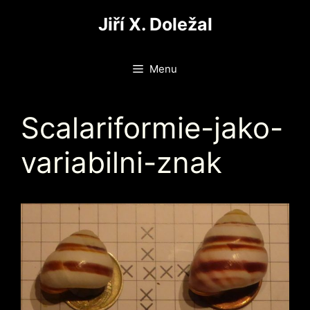
Přeskočit
Jiří X. Doležal
na
obsah
Menu
Scalariformie-jako-
variabilni-znak