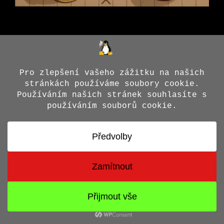
© 2026 Jiří X. Doležal
• Vytvořeno s
GeneratePress