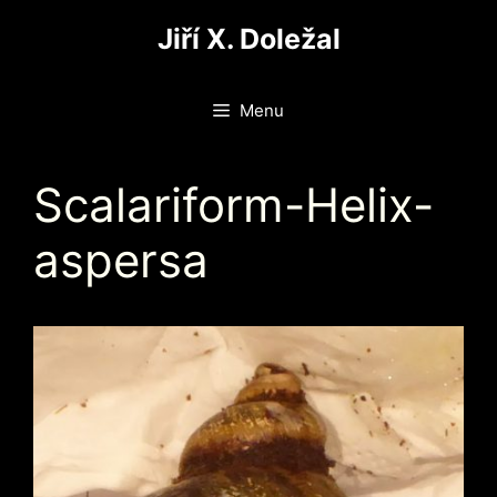
Přeskočit
Jiří X. Doležal
na
obsah
Menu
Scalariform-Helix-
aspersa