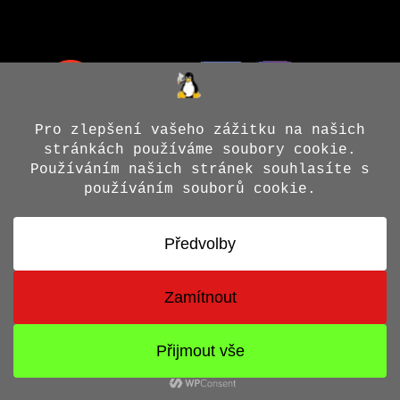
© 2026 Jiří X. Doležal
• Vytvořeno s
GeneratePress