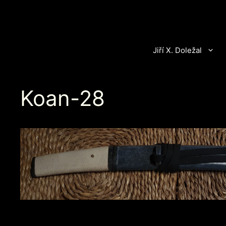
Přeskočit
na
obsah
Jiří X. Doležal
Koan-28