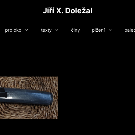
Jiří X. Doležal
pro oko
texty
činy
plžení
pale