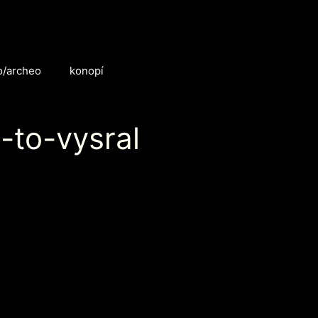
o/archeo
konopí
-to-vysral