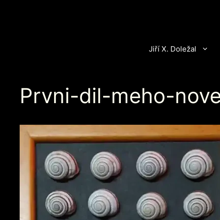
Přeskočit
na
obsah
Jiří X. Doležal
Prvni-dil-meho-nov