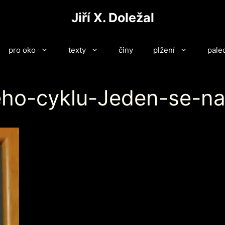
Jiří X. Doležal
pro oko
texty
činy
plžení
pale
eho-cyklu-Jeden-se-na