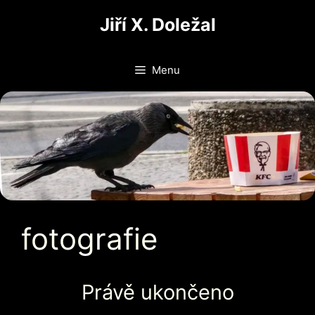
Přeskočit
Jiří X. Doležal
na
obsah
Menu
fotografie
Právě ukončeno