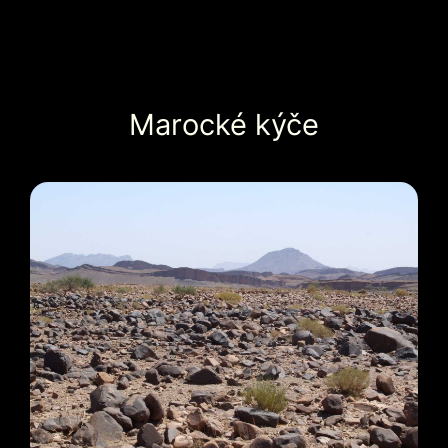
Marocké kýče