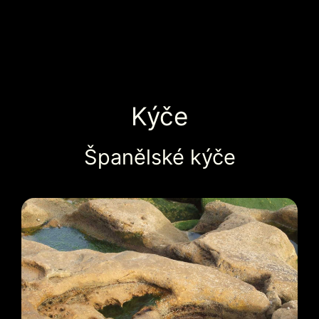
Kýče
Španělské kýče