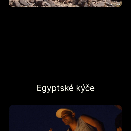
Egyptské kýče