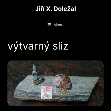
Přeskočit
Jiří X. Doležal
na
obsah
Menu
výtvarný sliz