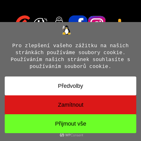
© 2026 Jiří X. Doležal
• Vytvořeno s
GeneratePress