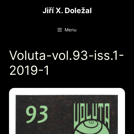
Přeskočit
Jiří X. Doležal
na
obsah
Menu
Voluta-vol.93-iss.1-
2019-1