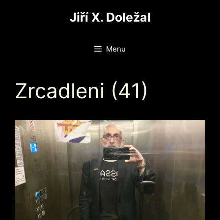
Přeskočit
Jiří X. Doležal
na
obsah
Menu
Zrcadleni (41)