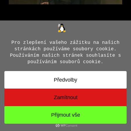
© 2026 Jiří X. Doležal
• Vytvořeno s
GeneratePress