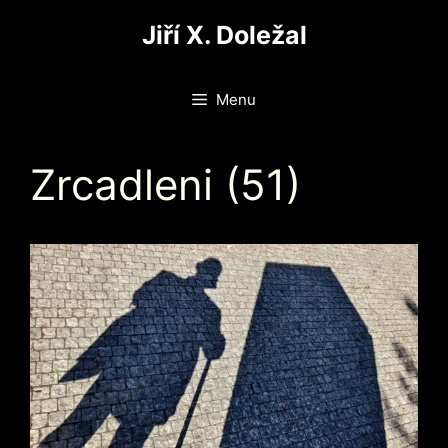
Přeskočit
Jiří X. Doležal
na
obsah
Menu
Zrcadleni (51)