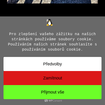
© 2026 Jiří X. Doležal
• Vytvořeno s
GeneratePress