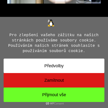
© 2026 Jiří X. Doležal
• Vytvořeno s
GeneratePress