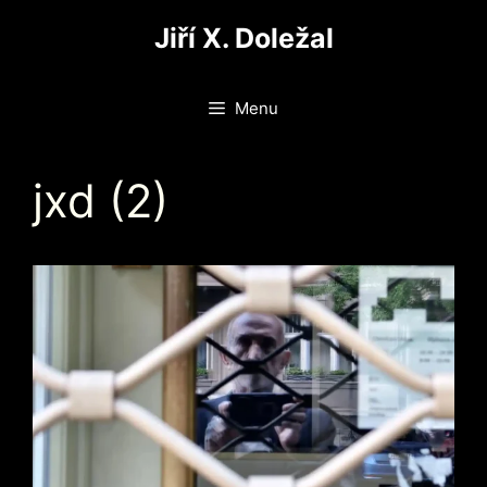
Přeskočit
Jiří X. Doležal
na
obsah
Menu
jxd (2)