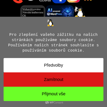
© 2026 Jiří X. Doležal
• Vytvořeno s
GeneratePress