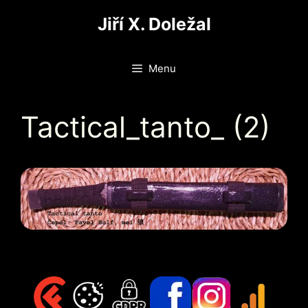
Přeskočit
Jiří X. Doležal
na
obsah
Menu
Tactical_tanto_ (2)