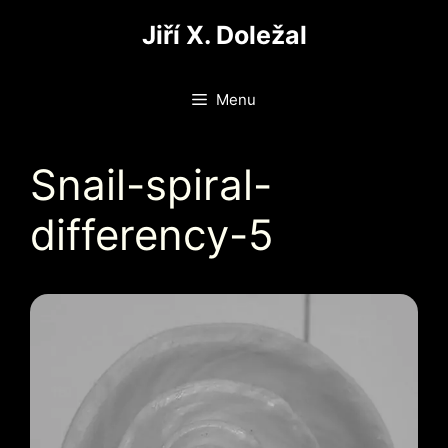
Přeskočit
Jiří X. Doležal
na
obsah
Menu
Snail-spiral-
differency-5