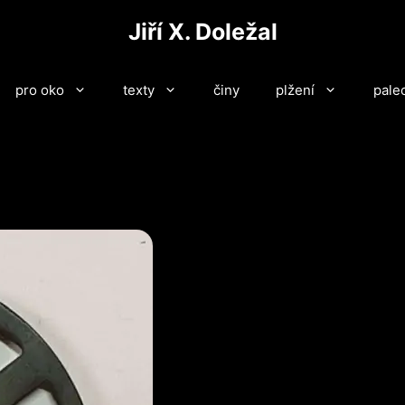
Jiří X. Doležal
pro oko
texty
činy
plžení
pale