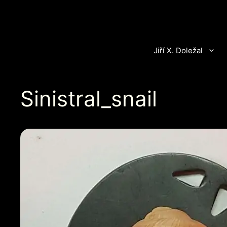
Přeskočit
na
obsah
Jiří X. Doležal
Sinistral_snail