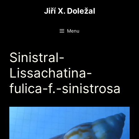
Přeskočit
Jiří X. Doležal
na
obsah
Menu
Sinistral-
Lissachatina-
fulica-f.-sinistrosa