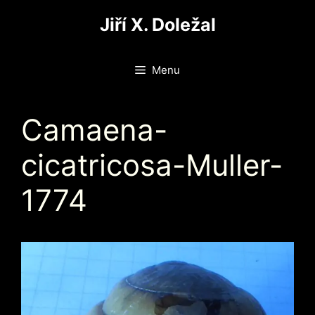
Přeskočit
Jiří X. Doležal
na
obsah
Menu
Camaena-
cicatricosa-Muller-
1774