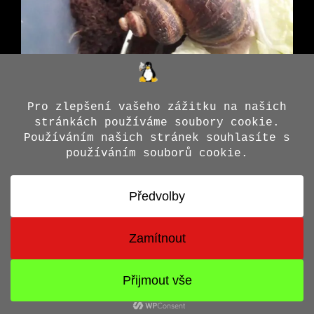
© 2026 Jiří X. Doležal
• Vytvořeno s
GeneratePress