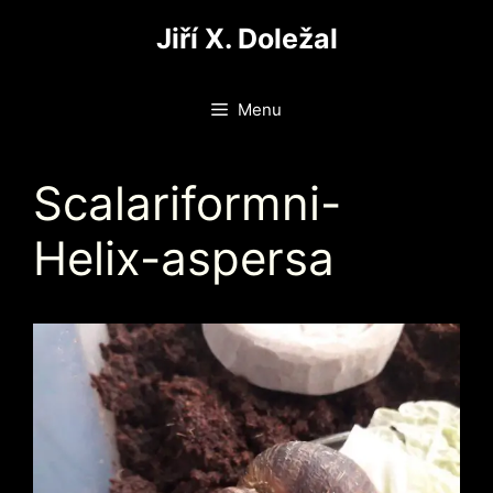
Přeskočit
Jiří X. Doležal
na
obsah
Menu
Scalariformni-
Helix-aspersa