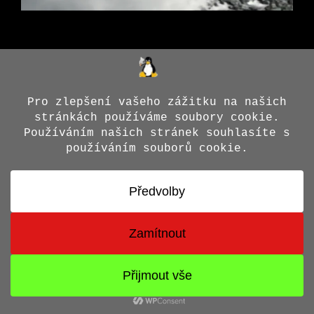
© 2026 Jiří X. Doležal
• Vytvořeno s
GeneratePress