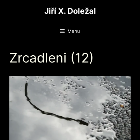
Přeskočit
Jiří X. Doležal
na
obsah
Menu
Zrcadleni (12)