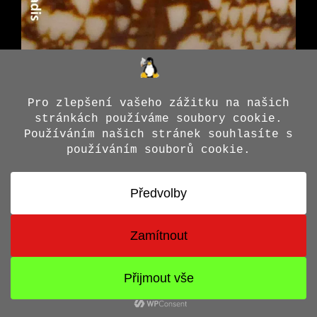
© 2026 Jiří X. Doležal
• Vytvořeno s
GeneratePress