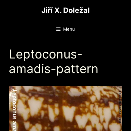
Přeskočit
Jiří X. Doležal
na
obsah
Menu
Leptoconus-
amadis-pattern