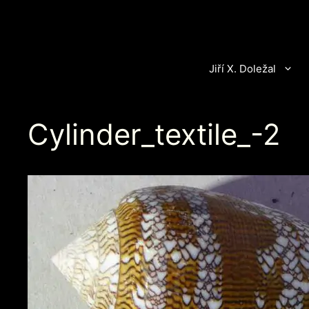
Přeskočit
na
obsah
Jiří X. Doležal
Cylinder_textile_-2