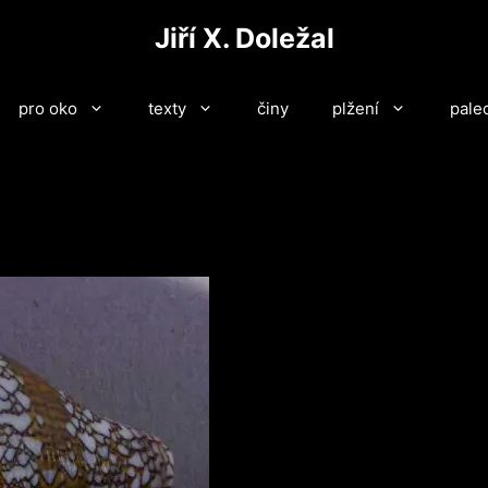
Jiří X. Doležal
pro oko
texty
činy
plžení
pale