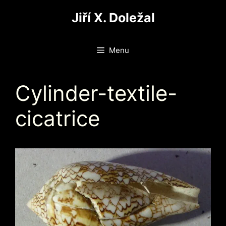
Přeskočit
Jiří X. Doležal
na
obsah
Menu
Cylinder-textile-
cicatrice