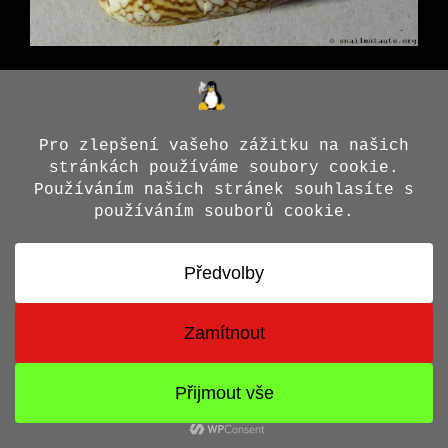
© 2026 Jiří X. Doležal
• Vytvořeno s
GeneratePress