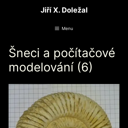
Přeskočit
Jiří X. Doležal
na
obsah
Menu
Šneci a počítačové
modelování (6)